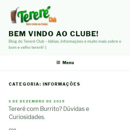
Pular
para
o
conteúdo
BEM VINDO AO CLUBE!
Blog do Tereré Club – Idéias, informações e muito mais sobre o
bom e velho tereré! :)
Menu
CATEGORIA: INFORMAÇÕES
PUBLICADO
5 DE DEZEMBRO DE 2019
EM
Tereré com Burrito? Dúvidas e
Curiosidades.