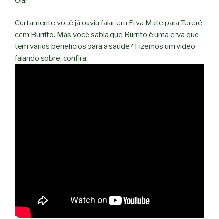
Olá!
Certamente você já ouviu falar em Erva Mate para Tereré
com Burrito. Mas você sabia que Burrito é uma erva que
tem vários benefícios para a saúde? Fizemos um vídeo
falando sobre, confira: